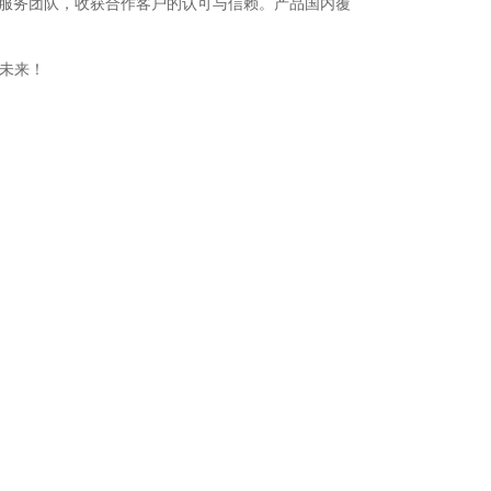
与专业服务团队，收获合作客户的认可与信赖。产品国内覆
未来！