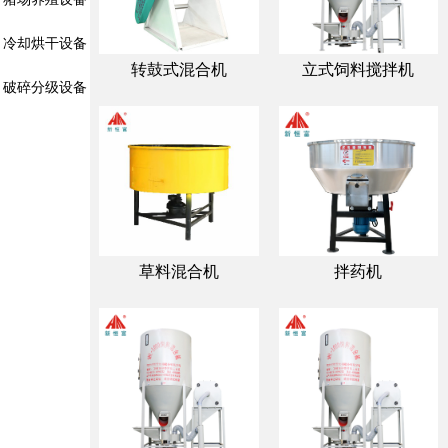
冷却烘干设备
转鼓式混合机
立式饲料搅拌机
破碎分级设备
草料混合机
拌药机