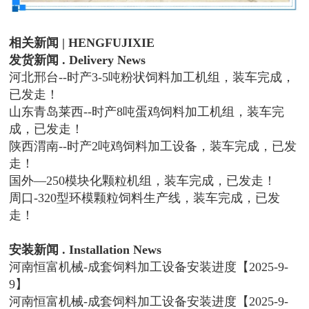
相关新闻 | HENGFUJIXIE
发货新闻 . Delivery News
河北邢台--时产3-5吨粉状饲料加工机组，装车完成，
已发走！
山东青岛莱西--时产8吨蛋鸡饲料加工机组，装车完
成，已发走！
陕西渭南--时产2吨鸡饲料加工设备，装车完成，已发
走！
国外—250模块化颗粒机组，装车完成，已发走！
周口-320型环模颗粒饲料生产线，装车完成，已发
走！
安装新闻 . Installation News
河南恒富机械-成套饲料加工设备安装进度【2025-9-
9】
河南恒富机械-成套饲料加工设备安装进度【2025-9-