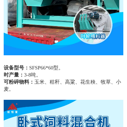
设备型号：
SFSP66*60型。
时产量：
3-8吨。
可粉碎物料：
玉米、秸秆、高粱、花生秧、牧草、小
麦。