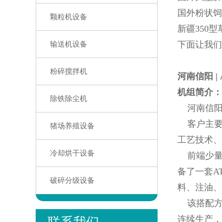
国外粉状饲
颗粒机设备
新疆350
下面让我们
输送机设备
粉碎搅拌机
河南信阳 |
机组简介：
除铁除尘机
河南信阳一
客户主要
猪场养殖设备
工艺技术、
冷却烘干设备
前端少量
备了一套A
破碎分级设备
料、注油、
该搭配方
连续生产，