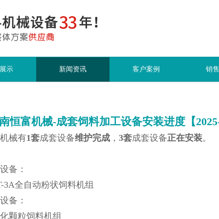
展示
新闻资讯
客户案例
销
南恒富机械-成套饲料加工设备安装进度【2025-5
机械有
1套
成套设备
维护完成
，
3套
成套设备
正在安装
。
设备：
T-3A全自动粉状饲料机组
设备：
化颗粒饲料机组