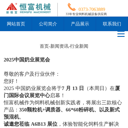
0373-7063889
33年专业饲料机械设备供应商
网站首页
公司简介
产品展示
联系我们
首页
-
新闻资讯
-
行业新闻
2025中国奶业展览会
尊敬的客户及行业伙伴：
您好！
2025 中国奶业展览会将于
7 月 13 日
（本周日）在
厦
门国际会议展览中心
启幕！
恒富机械作为饲料机械创新实践者，将展出三款核心
产品：
350颗粒机+调质器、66*60粉碎机、以及新式
预混机
。
诚邀您莅临 A6B13 展位
，体验智能化饲料生产解决