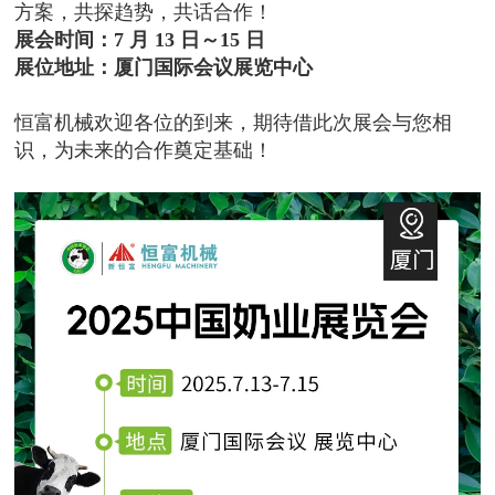
方案，共探趋势，共话合作！
展会时间：7 月 13 日～15 日
展位地址：厦门国际会议展览中心
恒富机械欢迎各位的到来，期待借此次展会与您相
识，为未来的合作奠定基础！