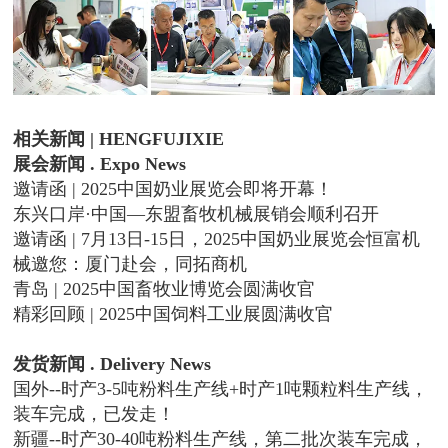
相关新闻 | HENGFUJIXIE
展会新闻 . Expo News
邀请函 | 2025中国奶业展览会即将开幕！
东兴口岸·中国—东盟畜牧机械展销会顺利召开
邀请函 | 7月13日-15日，2025中国奶业展览会恒富机
械邀您：厦门赴会，同拓商机
青岛 | 2025中国畜牧业博览会圆满收官
精彩回顾 | 2025中国饲料工业展圆满收官
发货新闻 . Delivery News
国外--时产3-5吨粉料生产线+时产1吨颗粒料生产线，
装车完成，已发走！
新疆--时产30-40吨粉料生产线，第二批次装车完成，