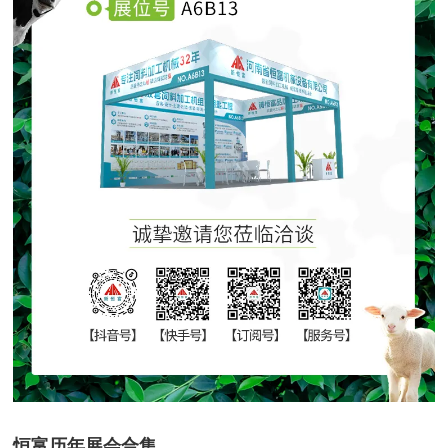
恒富历年展会合集