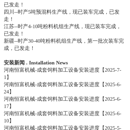
已发走！
四川--时产5吨预混料生产线，现已装车完成，已发
走！
江苏--时产4-10吨粉料机组生产线，现已装车完成，
已发走！
新疆--时产30-40吨粉料机组生产线，第一批次装车完
成，已发走！
安装新闻 . Installation News
河南恒富机械-成套饲料加工设备安装进度【2025-7-
1】
河南恒富机械-成套饲料加工设备安装进度【2025-6-
24】
河南恒富机械-成套饲料加工设备安装进度【2025-6-
17】
河南恒富机械-成套饲料加工设备安装进度【2025-6-
10】
河南恒富机械-成套饲料加工设备安装进度【2025-5-