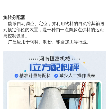
旋转分配器
能够自动调位、定位，并利用物料的自流将其输送
到预定部位的装置，是一种由一点向多点供料的远距
离控制设备。
广泛应用于饲料、制粉、粮食加工等行业。