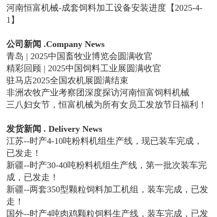
河南恒富机械-成套饲料加工设备安装进度【2025-4-
1】
公司新闻 .Company News
青岛 | 2025中国畜牧业博览会圆满收官
精彩回顾 | 2025中国饲料工业展圆满收官
驻马店2025全国农机展圆满结束
非洲农牧产业考察团深度探访河南恒富饲料机械
三八妇女节，恒富机械为所有女员工发放节日福利！
发货新闻 . Delivery News
江苏--时产4-10吨粉料机组生产线，现已装车完成，
已发走！
新疆--时产30-40吨粉料机组生产线，第一批次装车完
成，已发走！
新疆--两套350型颗粒饲料加工机组，装车完成，已发
走！
国外--时产4吨肉鸡颗粒饲料生产线，装车完成，已发