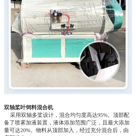
双轴桨叶饲料混合机
采用双轴多桨设计，混合均匀度高达95%。顶部配
备了喷雾加液装置，液体添加范围广泛，且最大添加
量可达20%。物料从顶部加入，经过充分混合后，由