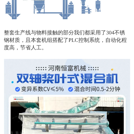
整套生产线与物料接触的部分我们都采用了304不锈
钢材质，且本套机组搭配了PLC控制系统，自动化程
度高，节省人工。