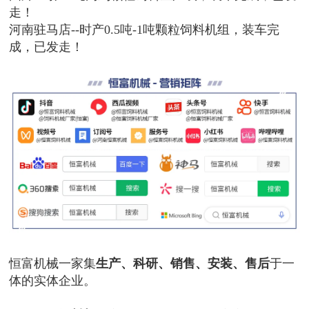
走！
河南驻马店--时产0.5吨-1吨颗粒饲料机组，装车完
成，已发走！
恒富机械一家集
生产、科研、销售、安装、售后
于一
体的实体企业。